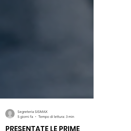
Segreteria SISMAX
5 giorni fa
Tempo di lettura: 3 min