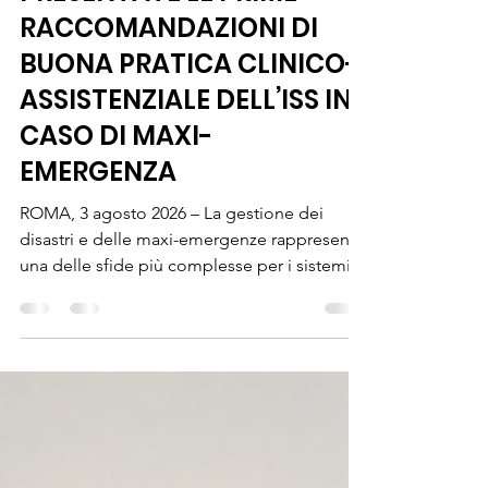
PRESENTATE LE PRIME
RACCOMANDAZIONI DI
BUONA PRATICA CLINICO-
ASSISTENZIALE DELL’ISS IN
CASO DI MAXI-
EMERGENZA
ROMA, 3 agosto 2026 – La gestione dei
disastri e delle maxi-emergenze rappresenta
una delle sfide più complesse per i sistemi
sanitari e di soccorso moderni. Per
rispondere a questa esigenza, la società
scientifica SISMAX (Sistema Integrato dei
Soccorsi in Maxiemergenza) ha presentato
all’Istituto Superiore di Sanità quattro
raccomandazioni di buone pratiche, che