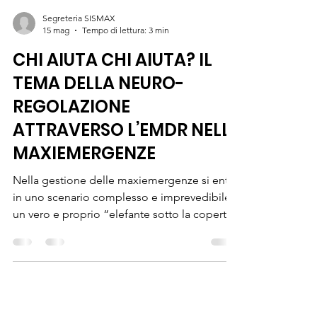
Segreteria SISMAX
15 mag
Tempo di lettura: 3 min
CHI AIUTA CHI AIUTA? IL
TEMA DELLA NEURO-
REGOLAZIONE
ATTRAVERSO L’EMDR NELLE
MAXIEMERGENZE
Nella gestione delle maxiemergenze si entra
in uno scenario complesso e imprevedibile,
un vero e proprio “elefante sotto la coperta”
per citare Antoine de Saint-Exupéry, fatto di
incognite legate alla durata degli eventi, alla