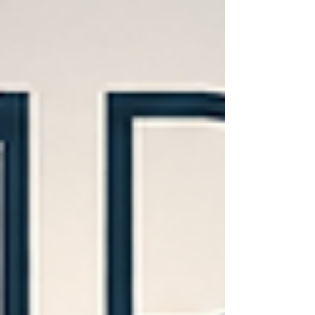
sono state approvate integralmente questa
settimana. I documenti operativi, stilati
insieme a 33 fra società scien