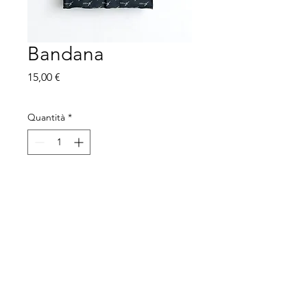
Bandana
Prezzo
15,00 €
Quantità
*
Aggiungi al carrello
Tutti i diritti sono riservati.
SISMAX sede legale: Via De Martelli, 8
Firenze - C.F.:
94310500486