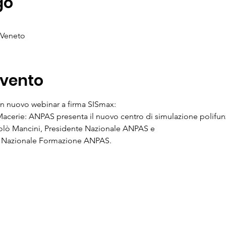
go
 Veneto
Evento
un nuovo webinar a firma SISmax:
Macerie: ANPAS presenta il nuovo centro di simulazione polifun
olò Mancini, Presidente Nazionale ANPAS e
te Nazionale Formazione ANPAS.
li, 8 Firenze - C.F.: 94310500486