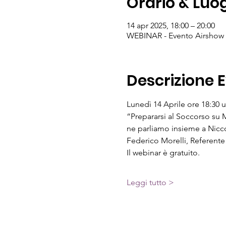
Orario & Luo
14 apr 2025, 18:00 – 20:00
WEBINAR - Evento Airshow
Descrizione 
Lunedì 14 Aprile ore 18:30 
“Prepararsi al Soccorso su 
ne parliamo insieme a Nicc
Federico Morelli, Referen
Il webinar è gratuito.
Leggi tutto >
Tutti i diritti sono riservati.
SISMAX sede legale: Via De Martel
mail:
segreteria@sismax.it