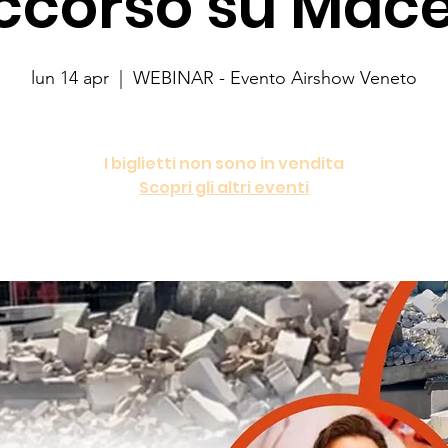
ccorso su Mace
lun 14 apr
  |  
WEBINAR - Evento Airshow Veneto
I biglietti non sono in vendita
Scopri gli altri eventi