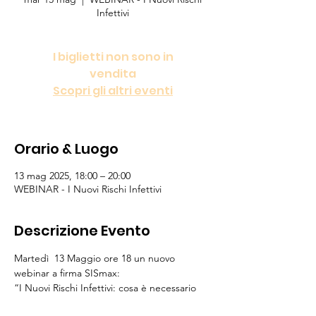
Infettivi
I biglietti non sono in
vendita
Scopri gli altri eventi
Orario & Luogo
13 mag 2025, 18:00 – 20:00
WEBINAR - I Nuovi Rischi Infettivi
Descrizione Evento
Martedì  13 Maggio ore 18 un nuovo 
webinar a firma SISmax:
“I Nuovi Rischi Infettivi: cosa è necessario 
sapere delle vecchie e nuove patologie 