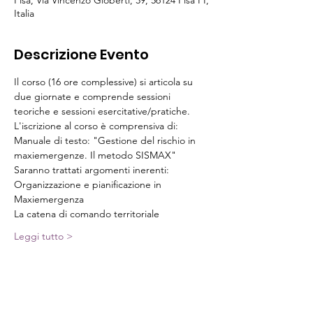
Pisa, Via Vincenzo Gioberti, 39, 56124 Pisa PI,
Italia
Descrizione Evento
Il corso (16 ore complessive) si articola su 
due giornate e comprende sessioni 
teoriche e sessioni esercitative/pratiche.
L'iscrizione al corso è comprensiva di:
Manuale di testo: "Gestione del rischio in 
maxiemergenze. Il metodo SISMAX" 
Saranno trattati argomenti inerenti:
Organizzazione e pianificazione in 
Maxiemergenza
La catena di comando territoriale
Leggi tutto >
Biglietti