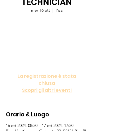
TECHNICIAN
mer 16 ott
  |  
Pisa
Destinato a tecnici e soccorritori.
Fondamentale per imparare ad affiancare
medici e infermieri nell' esecuzione della
catena di comando, nelle attività di triage,
di recupero e di stabilizzazione necessarie
nella piccola, nella grande noria e nel Posto
Medico Avanzato.
La registrazione è stata
chiusa
Scopri gli altri eventi
Orario & Luogo
16 ott 2024, 08:30 – 17 ott 2024, 17:30