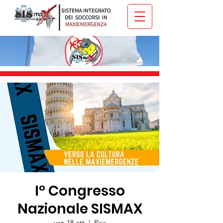
I° Congresso
Nazionale SISMAX
ven 18 ott
  |  
Pisa