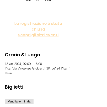
Verso la Cultura nelle MaxiEmergenze
La registrazione è stata
chiusa
Scopri gli altri eventi
Orario & Luogo
18 ott 2024, 09:00 – 18:00
Pisa, Via Vincenzo Gioberti, 39, 56124 Pisa PI,
Italia
Biglietti
Vendita terminata