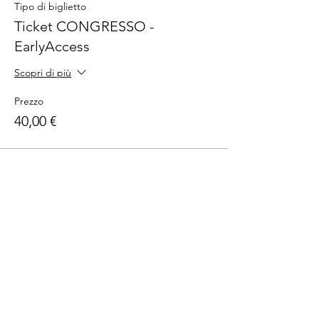
Tipo di biglietto
Ticket CONGRESSO -
EarlyAccess
Scopri di più
Prezzo
40,00 €
Vendita terminata
Tipo di biglietto
Ticket CONGRESSO
Scopri di più
Prezzo
50,00 €