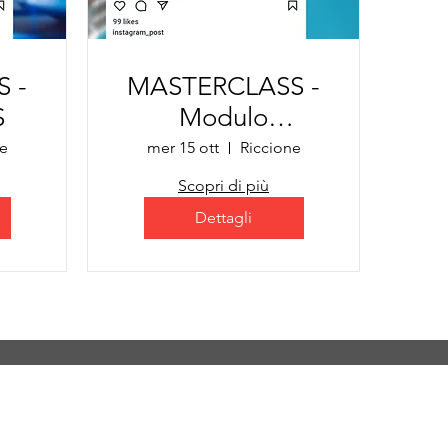
 -
MASTERCLASS -
S
Modulo
HOSPITAL
e
mer 15 ott
Riccione
Scopri di più
Dettagli
li, 8 Firenze - C.F.: 94310500486