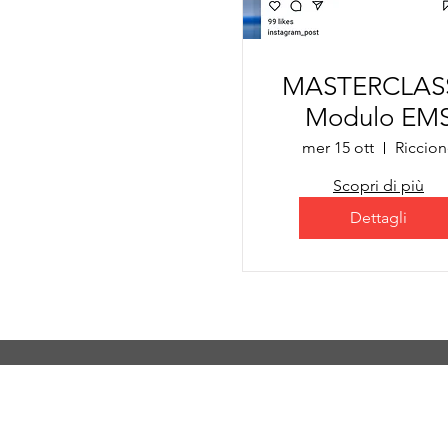
MASTERCLASS
Modulo EM
mer 15 ott
Riccion
Scopri di più
Dettagli
Tutti i diritti sono riservati.
SISMAX sede legale: Via De Martel