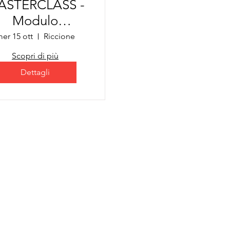
ASTERCLASS -
Modulo
TECHNICIAN
er 15 ott
Riccione
Scopri di più
Dettagli